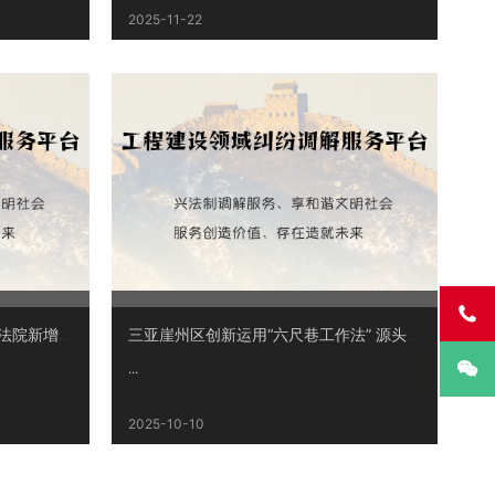
2025-11-22

新时代人民法庭建设案例，浙江法院新增两例
三亚崖州区创新运用“六尺巷工作法” 源头化解矛盾纠纷

...
2025-10-10