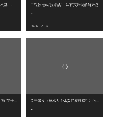
聚焦专业能力提升 筑牢评审质量根基——市住建局成功组织召开2025年房建市政工程评标专家培训会
工程款拖成“拉锯战”！法官实质调解解难题
...
2025-12-16
关于召开“八届三次理事扩大会议”暨“第十六届建筑市场高质量发展学术年会”的通知
关于印发《招标人主体责任履行指引》的通知
...