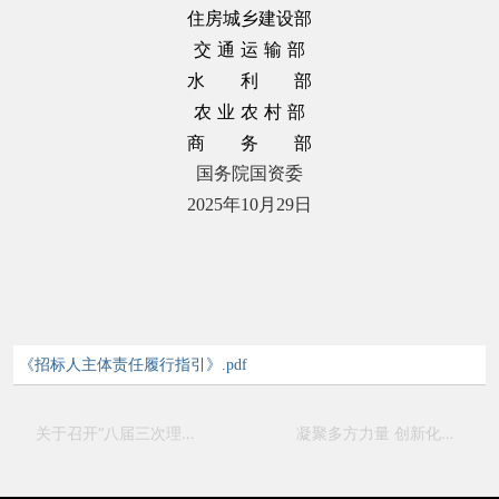
住房城乡建设部
交 通 运 输 部
水 利 部
农 业 农 村 部
商 务 部
国务院国资委
2025年10月29日
《招标人主体责任履行指引》.pdf
关于召开“八届三次理事扩大会议”暨“第十六届建筑市场高质量发展学术年会”的通知
凝聚多方力量 创新化解路径 工程造价纠纷化解工作交流会成功召开