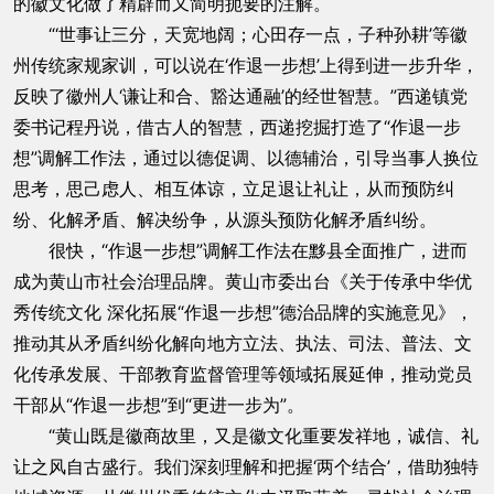
的徽文化做了精辟而又简明扼要的注解。
“‘世事让三分，天宽地阔；心田存一点，子种孙耕’等徽
州传统家规家训，可以说在‘作退一步想’上得到进一步升华，
反映了徽州人‘谦让和合、豁达通融’的经世智慧。”西递镇党
委书记程丹说，借古人的智慧，西递挖掘打造了“作退一步
想”调解工作法，通过以德促调、以德辅治，引导当事人换位
思考，思己虑人、相互体谅，立足退让礼让，从而预防纠
纷、化解矛盾、解决纷争，从源头预防化解矛盾纠纷。
很快，“作退一步想”调解工作法在黟县全面推广，进而
成为黄山市社会治理品牌。黄山市委出台《关于传承中华优
秀传统文化 深化拓展“作退一步想”德治品牌的实施意见》，
推动其从矛盾纠纷化解向地方立法、执法、司法、普法、文
化传承发展、干部教育监督管理等领域拓展延伸，推动党员
干部从“作退一步想”到“更进一步为”。
“黄山既是徽商故里，又是徽文化重要发祥地，诚信、礼
让之风自古盛行。我们深刻理解和把握‘两个结合’，借助独特