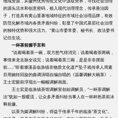
地域资源，从徽州优秀传统文化中汲取营养，寻找社会治理
的源头活水和创意密码，植入现代治理理念，传承善治因
子，打造具有黄山显著地域特征的市域社会治理品牌，有效
防范化解市域内各类矛盾纠纷，彰显了中国式基层社会治理
的独特优势和强大活力。”黄山市委常委、秘书长、政法委书
记任生说。
一杯茶前握手言和
“说着喝着茶一碗，双方怒气得消完；说着喝着茶两碗，
事情来龙去脉全说完；说着喝着茶三碗，是是非非摆面
前……”听着濉溪县临涣镇非物质文化遗产坠子戏传承人周素
芬用婉转回旋的曲调演唱自编自唱的《温馨调解大碗茶》，
王士宏眼前浮现出一幅幅调解画面。
王士宏是临涣镇茶馆调解室创始调解员，“一杯茶调解
法”犹如一股暖流，让众多矛盾纠纷当事人在一杯杯热茶前冰
释前嫌。
以茶为媒调解纠纷，得益于传承千年的临涣“茶文化”。