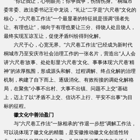
“你让我让，心明眼亮；你争我争，伤情伤身。”桐城市
委常委、政法委书记王中龙说，“礼让”二字是“六尺巷”文化的
核心，“六尺巷工作法”一个最显著的特征就是强调“强者先
让、有理也让”，倾向于有理也要让三分、得饶人处且饶人，
最终实现互谅互让，促使矛盾纠纷得到化解。
六尺于心，心宽无界。“六尺巷工作法”已经成为新时代
桐城市乃至安庆市社会治理工作的一张名片，营造出“人人会
讲‘六尺巷’故事、处处彰显‘六尺巷’文化、事事体现‘六尺巷’精
神”的浓厚氛围，形成源头和解、过程调解、终点化解的治理
机制，构建了自下而上、逐级消化、有效衔接的调处化解格
局，在聚焦“小事不出村、大事不出镇、问题不上交”基础
上，迈上了以“矛盾不上交、信访不上行、平安不出事”为目
标的征程。
徽文化中善治盈门
与“六尺巷工作法”一脉相承的“作退一步想”调解工作法，
可以说体现了徽文化的精髓，是安徽推动徽文化创造性转