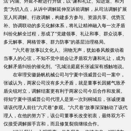
法”内涵、外延不断进行升级，以“谦和礼让、知进退、和为
贵”为切入点，从诉中调解延伸至诉前调解，从司法调解扩展
至人民调解、行政调解，构建多方参与、资源共享、优势互
补、协调联动的多元化解体系，将礼让精神融入每一次矛盾
纠纷化解全过程，形成了“党建领事、礼让和事、群众说事、
多元解事、网格管事、群力防事”的基层治理格局。
“‘六尺巷’故事以文化人、润物无声，犹如春风般拨动着
当事人的心弦，不知不觉中就会让矛盾双方谦和礼让，成为
化解矛盾纠纷的催化剂。”孔城法庭庭长张诚深有感触地说。
在审理安徽扬帆机械公司与宁夏中强威普公司一案中，
张诚认为，两家公司没有多大矛盾，就是董事长因赌气致矛
盾尖锐对立，调解结案更有利于两家公司今后合作和发展。
得知宁夏中强威普公司代理人是第一次到桐城后，张诚便邀
请该代理人前往“六尺巷”参观。“六尺巷”故事深深触动了该代
理人，在他的努力下，该公司董事长改变初衷，最终双方不
仅接受调解握手言和，而且修复裂痕继续合作。