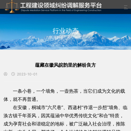

行业动态
关注行业，引导潮流
蕴藏在徽风皖韵里的解纷良方
2023-10-01


一条小巷，一个墙角，一壶热茶，当它们成为文化的载
体，就不再普通。
在安徽，桐城市“六尺巷”、西递村“作退一步想”墙角、临
涣古镇千年茶风，因其蕴涵中华优秀传统文化“和合”特质，
成为孕育社会和谐稳定的地标，被广泛融入社会治理，推陈