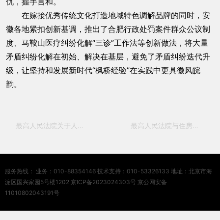
仇，握手言和。
在嫁接优秀传统文化打造地域特色调解品牌的同时，安
徽各地紧扣创新基调，推出了合肥行政处罚案件群众公议制
度、马鞍山医疗纠纷化解“三诊”工作法等创新做法，将大量
矛盾纠纷化解在初始、解决在基层，避免了矛盾纠纷迭代升
级，让坚持和发展新时代“枫桥经验”在实践中更具徽风皖
韵。
最高人民法院关于人民法院执行工作若干问题的规定(试行)
最高人民法院与住房城乡建设部建立“总对总”在线诉调对接机制 全面推进住房城乡建设领域民事纠纷多元解纷工作
服务热线： 业务：010-88354146 技术支持：010-53326133 地址：北京市海
淀区国兴家园5号楼1202 京ICP备2023024303号 京公网安备
11010802043191号