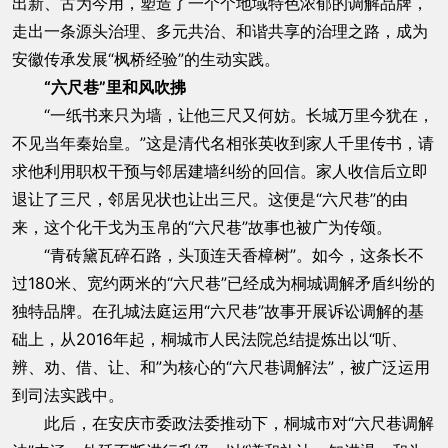
出新、古为今用，塑造了一个个地域特色浓郁的调解品牌，
走出一条源头治理、多元共治、和谐共享的治理之路，成为
安徽传承发展“枫桥经验”的生动实践。
“六尺巷”里和风吹拂
“一纸书来只为墙，让他三尺又何妨。长城万里今犹在，
不见当年秦始皇。”这是清代名相张英收到家人千里传书，请
求他利用职权干预与邻居建墙纠纷的回信。家人收信后立即
退让了三尺，邻居见状也让出三尺。这便是“六尺巷”的由
来，这个化干戈为玉帛的“六尺巷”故事也被广为传颂。
“青砖黛瓦碎石路，头顶连天香樟树”。如今，这条长不
过180米、宽约两米的“六尺巷”已经成为桐城调解矛盾纠纷的
独特品牌。在孔城法庭运用“六尺巷”故事开展诉讼调解的基
础上，从2016年起，桐城市人民法院总结提炼出以“听、
辨、劝、借、让、和”为核心的“六尺巷调解法”，被广泛运用
到司法实践中。
此后，在安庆市委政法委推动下，桐城市对“六尺巷调解