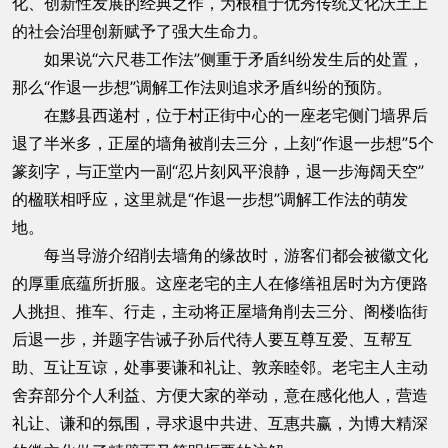
化、创新性发展的经典之作，为根植于优秀传统文化沃土上
的社会治理创新赋予了强大生命力。
如果说“六尺巷工作法”侧重于矛盾纠纷发生后的处置，
那么“作退一步想”调解工作法则追求矛盾纠纷的预防。
在黟县西递村，位于村正街中心的一座老宅侧门墙界后
退了半米多，正屋的墙角被削去三分，上刻“作退一步想”5个
篆刻字，与正堂内一副“忍片刻风平浪静，退一步海阔天空”
的楹联相呼应，这里就是“作退一步想”调解工作法的萌发
地。
每当导游介绍削去墙角的缘故时，游客们都会被徽文化
的厚重底蕴所折服。这座老宅的主人在修缮祖居时为方便路
人挑担、推车、行走，主动将正屋墙角削去三分、阁楼临街
后退一步，并题字告诫子孙后代待人要互尊互爱、互帮互
助、互让互谅，处事要谦和礼让、敦亲睦邻。老宅主人主动
舍弃部分个人利益、方便大家的举动，意在感化他人，营造
礼让、谦和的氛围，寻求退中共进、互惠共赢，为博大精深