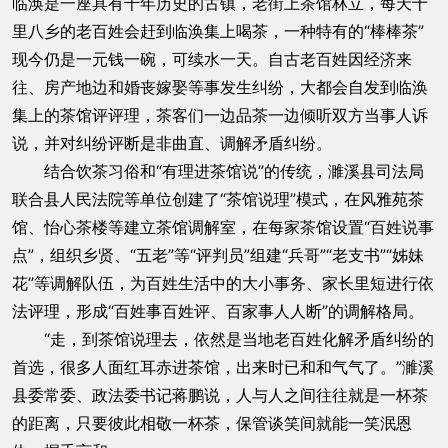
临涣是一座具有千年历史的古镇，老街上茶馆林立，每天十
里八乡的老百姓会赶到临涣集上喝茶，一种特有的“棒棒茶”
现今仍是一元钱一碗，可续水一天。自古老百姓因经济来
往、房产地边和婚丧嫁娶等事发生纠纷，大都会自发到临涣
集上的茶馆评评理，茶客们一边品茶一边倾听双方当事人诉
说，并对纠纷评断是非曲直、调解矛盾纠纷。
结合饮茶习俗和“有理进茶馆说”的传统，濉溪县司法局
联合县人民法院等单位创建了“茶馆说理”模式，在风雅苑茶
馆、怡心茶楼等建立茶馆调解室，在每家茶馆设置“百姓说事
点”，组织乡贤、“五老”等“评判员”组建“兵哥”“老支书”“姊妹
花”等调解队伍，为百姓生活中的大小事务、家长里短进行依
法评理，形成“百姓事百姓评、百家事人人断”的调解格局。
“走，到茶馆说理去，依然是当地老百姓化解矛盾纠纷的
首选，很多人面红耳赤进茶馆，出来时已和和气气了。”濉溪
县委常委、政法委书记蒋鹏说，人与人之间往往就是一杯茶
的距离，只要彼此相敬一杯茶，保管谈笑间就能一笑泯恩