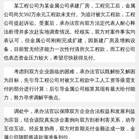
某工程公司为某金属公司承建厂房，工程完工后，金属
公司尚欠592万余元工程款未支付。为追讨被欠工程款，工程
公司提起诉讼。受案后，承办法官向双方法定代表人耐心释
法析理并多次赴实地调查情况。经核实，双方对案件事实均
表认可，但金属公司刚刚完成扩建，因新建厂房及增购设
备，目前暂无经济能力一次性付清所欠工程款，而工程公司
也表态资金压力较大，希望尽快获得兑付。
考虑到双方企业面临的困难，承办法官以既解纷又解困
为目标，先引导工程公司对被欠工程款中工人工资等亟需支
付的部分进行计算；后引导金属公司核算其现有最大给付能
力，努力寻求调解平衡点。
调处中，承办法官以保障双方企业合法权益和发展利益
为宗旨，结合该院真实涉企案例向双方剖析利害关系，劝导
互信互谅。经反复协商，双方对首期兑付金额达成一致，金
属公司随即将该款项准备到位。